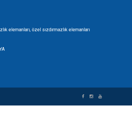
zlık elemanları, özel sızdırmazlık elemanları
NYA
riş
|
bets10
|
bets10 giriş
|
casibom
|
avrupabet
|
nakitbahis
|
gr