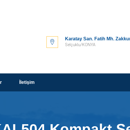
Karatay San. Fatih Mh. Zakku
Selçuklu/KONYA
r
İletişim
AL504 Kompakt S