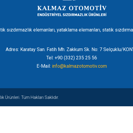
tik sızdırmazlık elemanları, yataklama elemanları, statik sızdırma
Adres: Karatay San. Fatih Mh. Zakkum Sk. No: 7 Selçuklu/KO
Tel: +90 (332) 235 25 56
E-Mail:
info@kalmazotomotiv.com
 Ürünleri. Tüm Hakları Saklıdır.
t
|
bets10
|
bets10 giriş
|
bets10
|
bets10 giriş
|
bets10
|
bets10 gi