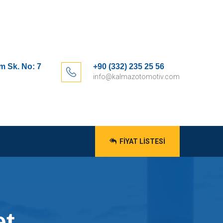
m Sk. No: 7
+90 (332) 235 25 56
info@kalmazotomotiv.com
FIYAT LISTESI
et