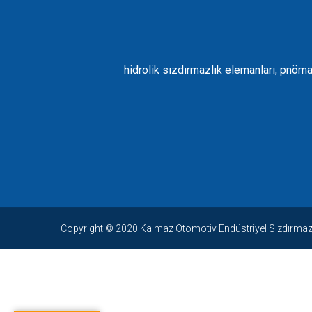
hidrolik sızdırmazlık elemanları, pnöma
Copyright © 2020 Kalmaz Otomotiv Endüstriyel Sızdırmazlık
grandpashabet
|
İmajbe