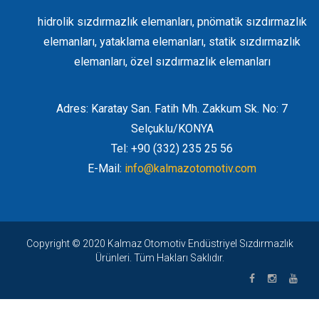
hidrolik sızdırmazlık elemanları, pnömatik sızdırmazlık
elemanları, yataklama elemanları, statik sızdırmazlık
elemanları, özel sızdırmazlık elemanları
Adres: Karatay San. Fatih Mh. Zakkum Sk. No: 7
Selçuklu/KONYA
Tel: +90 (332) 235 25 56
E-Mail:
info@kalmazotomotiv.com
Copyright © 2020 Kalmaz Otomotiv Endüstriyel Sızdırmazlık
Ürünleri. Tüm Hakları Saklıdır.
royalbet giriş
|
cratosroyalbet
|
cratosroyalbet giriş
|
holiganbet