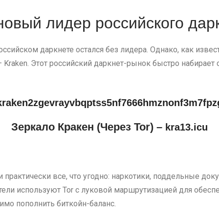
новый лидер российского дар
ссийском даркнете остался без лидера. Однако, как извест
 Kraken. Этот российский даркнет-рынок быстро набирает 
kraken2zgevrayvbqptss5nf7666hmznonf3m7fpz
Зеркало Кракен (Через Tor) –
kra13.icu
ти практически все, что угодно: наркотики, поддельные до
ватели используют Tor с луковой маршрутизацией для обес
имо пополнить биткойн-баланс.