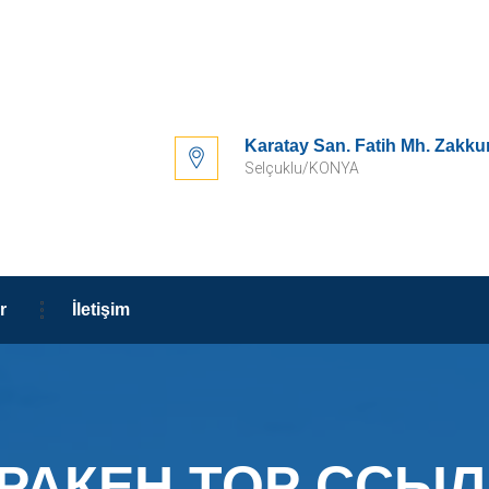
Karatay San. Fatih Mh. Zakku
Selçuklu/KONYA
r
İletişim
РАКЕН ТОР ССЫ