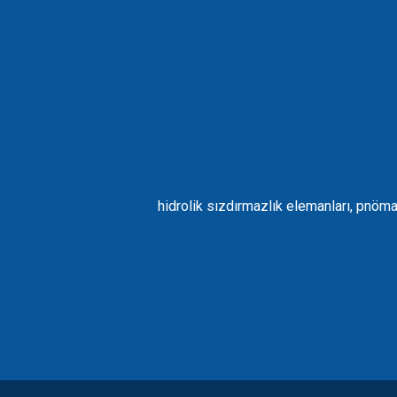
hidrolik sızdırmazlık elemanları, pnöma