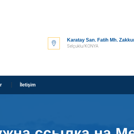
Karatay San. Fatih Mh. Zakku
Selçuklu/KONYA
r
İletişim
жна ссылка на М