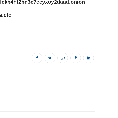
lekb4ht2hq3e7eeyxoy2daad.onion
.cfd