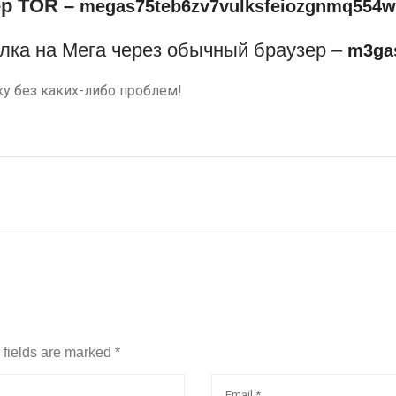
ер TOR –
megas75teb6zv7vulksfeiozgnmq554w
лка на Мега через обычный браузер –
m3gas
ку без каких-либо проблем!
d fields are marked
*