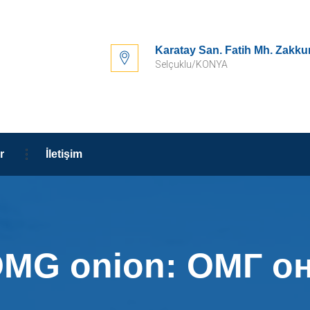
Karatay San. Fatih Mh. Zakku
Selçuklu/KONYA
r
İletişim
MG onion: ОМГ о