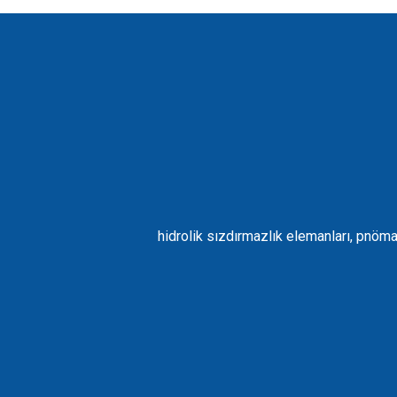
hidrolik sızdırmazlık elemanları, pnöma