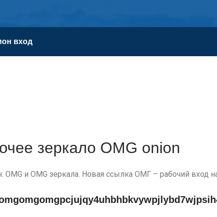
ион вход
бочее зеркало OMG onion
н: OMG и OMG зеркала. Новая ссылка ОМГ – рабочий вход н
omgomgomgpcjujqy4uhbhbkvywpjlybd7wjpsih