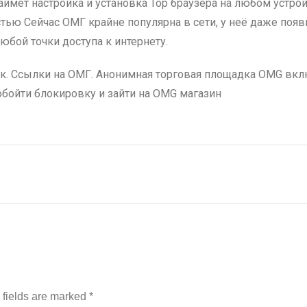
аймет настройка и установка Тор браузера на любом устро
тью Сейчас ОМГ крайне популярна в сети, у неё даже появ
юбой точки доступа к интернету.
ок. Ссылки на ОМГ. Анонимная торговая площадка OMG вклю
 обойти блокировку и зайти на OMG магазин
d fields are marked
*