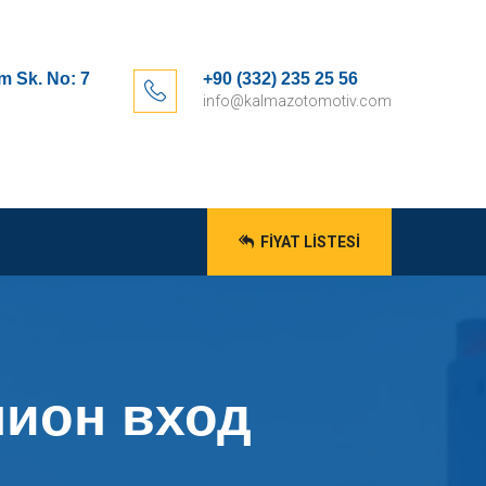
m Sk. No: 7
+90 (332) 235 25 56
info@kalmazotomotiv.com
FIYAT LISTESI
нион вход