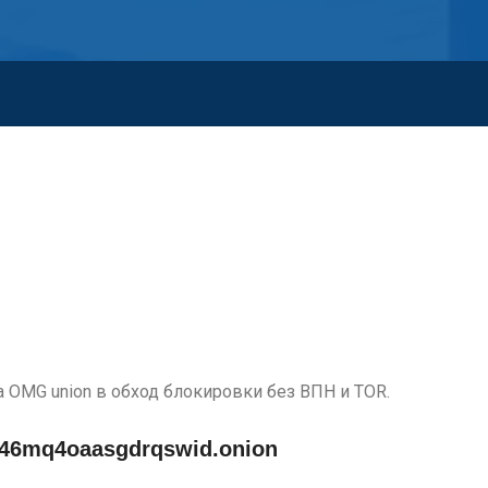
а OMG union в обход блокировки без ВПН и TOR.
46mq4oaasgdrqswid.onion