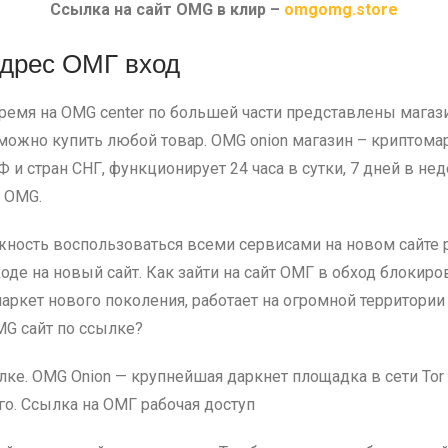
Ссылка на сайт OMG в клир –
omgomg.store
дрес ОМГ вход
 время на OMG center по большей части представлены маг
 можно купить любой товар. OMG onion магазин – криптома
и стран СНГ, функционирует 24 часа в сутки, 7 дней в нед
. OMG.
ность воспользоваться всеми сервисами на новом сайте
оде на новый сайт. Как зайти на сайт ОМГ в обход блокир
омаркет нового поколения, работает на огромной территори
MG сайт по ссылке?
е. OMG Onion — крупнейшая даркнет площадка в сети Tor 
го. Ссылка на ОМГ рабочая доступ