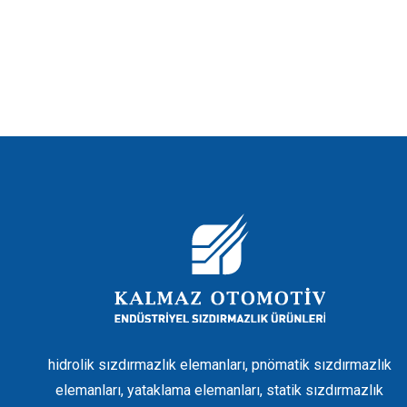
hidrolik sızdırmazlık elemanları, pnömatik sızdırmazlık
elemanları, yataklama elemanları, statik sızdırmazlık