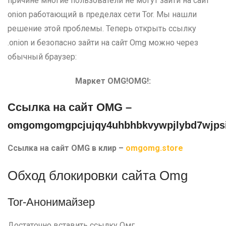
причине многие пользователи не могут зайти на сайт
onion работающий в пределах сети Tor. Мы нашли
решение этой проблемы. Теперь открыть ссылку
.onion и безопасно зайти на сайт Omg можно через
обычный браузер:
Маркет OMG!OMG!:
Ссылка на сайт OMG –
omgomgomgpcjujqy4uhbhbkvywpjlybd7wjpsi
Ссылка на сайт OMG в клир –
omgomg.store
Обход блокировки сайта Omg
Tor-Анонимайзер
Достаточно вставить ссылку Омг