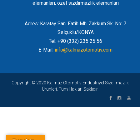
elemanları, özel sızdırmazlık elemanları
Adres: Karatay San. Fatih Mh. Zakkum Sk. No: 7
Selçuklu/KONYA
Tel: +90 (332) 235 25 56
E-Mail:
info@kalmazotomotiv.com
Copyright © 2020 Kalmaz Otomotiv Endüstriyel Sızdırmazlık
Ürünleri. Tüm Hakları Saklıdır.
0 giriş
|
bets10
|
bets10 giriş
|
bets10
|
bets10 giriş
|
bets10
|
bet