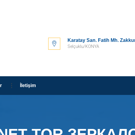
Karatay San. Fatih Mh. Zakku
Selçuklu/KONYA
r
İletişim
NET TOR ЗЕРКА