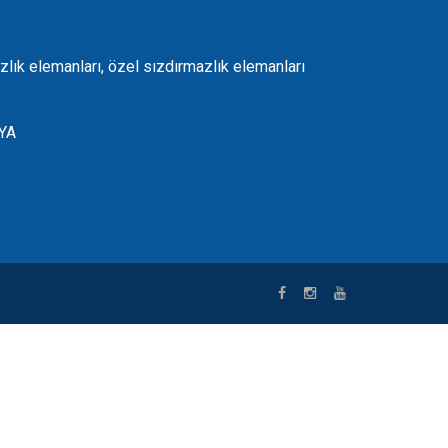
zlık elemanları, özel sızdırmazlık elemanları
NYA
riş
|
casibom
|
avrupabet
|
nakitbahis
|
grandpashabet
|
bets10