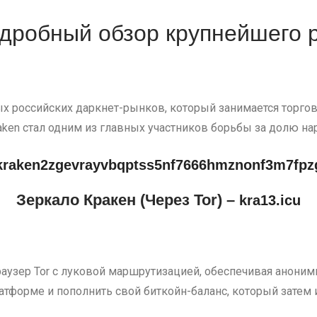
одробный обзор крупнейшего р
упных российских даркнет-рынков, который занимается то
Kraken стал одним из главных участников борьбы за долю н
kraken2zgevrayvbqptss5nf7666hmznonf3m7fpz
Зеркало Кракен (Через Tor) –
kra13.icu
раузер Tor с луковой маршрутизацией, обеспечивая анонимн
атформе и пополнить свой биткойн-баланс, который затем 