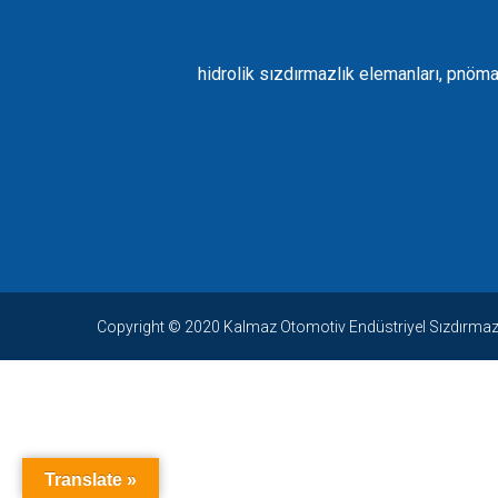
hidrolik sızdırmazlık elemanları, pnöma
Copyright © 2020 Kalmaz Otomotiv Endüstriyel Sızdırmazlık
İmajbet
|
bets10
|
bets10 giri
Translate »