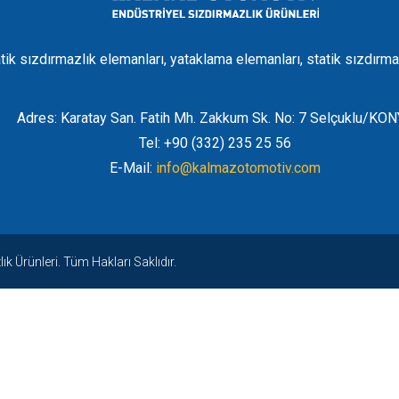
tik sızdırmazlık elemanları, yataklama elemanları, statik sızdırma
Adres: Karatay San. Fatih Mh. Zakkum Sk. No: 7 Selçuklu/KO
Tel: +90 (332) 235 25 56
E-Mail:
info@kalmazotomotiv.com
 Ürünleri. Tüm Hakları Saklıdır.
ş
|
bets10
|
bets10 giriş
|
bets10
|
bets10 giriş
|
bets10
|
bets10 gi