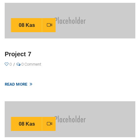
08 Kas
Project 7
0
0 Comment
READ MORE
08 Kas